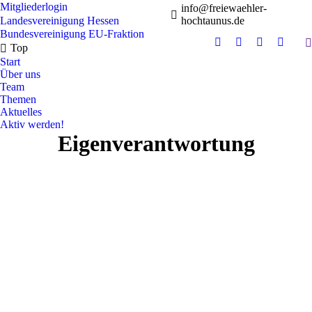
Mitgliederlogin
info@freiewaehler-
Landesvereinigung Hessen
hochtaunus.de
Bundesvereinigung
EU-Fraktion
S
Top
Instagram
Facebook
YouTube
Whats
Start
page
page
page
page
Über uns
opens
opens
opens
opens
Team
in
in
in
in
Themen
new
new
new
new
Aktuelles
Aktiv werden!
window
window
window
windo
Eigenverantwortung